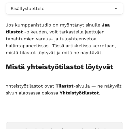
Sisällysluettelo
Jos kumppanistudio on myöntänyt sinulle 
Jaa 
tilastot
 -oikeuden, voit tarkastella jaettujen 
tapahtumien varaus- ja tuloyhteenvetoa 
hallintapaneelissasi. Tässä artikkelissa kerrotaan, 
mistä tilastot löytyvät ja mitä ne näyttävät.
Mistä yhteistyötilastot löytyvät
Yhteistyötilastot ovat 
Tilastot
-sivulla — ne näkyvät 
sivun alaosassa osiossa 
Yhteistyötilastot
.