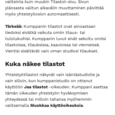
valitsinta kuin muukin Tilastot-sivu. Sivun 
yläosasta valitun aikavälin muuttaminen päivittää 
myös yhteistyöosion automaattisesti.
Tärkeää:
 Kumppanin tilastot ovat ainoastaan 
tiedoksi eivätkä vaikuta omiin tilaus- tai 
tulolukuihisi. Kumppanin luvut eivät sekoitu omiisi 
tilastoissa, tilauksissa, kaavioissa tai vienneissä. 
Vientisi sisältävät vain oman studiosi tilaukset.
Kuka näkee tilastot
Yhteistyötilastot näkyvät vain isäntästudiolle ja 
vain silloin, kun kumppanistudio on ottanut 
käyttöön 
Jaa tilastot
 -oikeuden. Kumppani asettaa 
tämän oikeuden yhteistyön hyväksymisen 
yhteydessä tai milloin tahansa myöhemmin 
valitsemalla 
Muokkaa käyttöoikeuksia
.