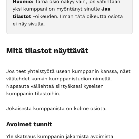
Huomio:
 Tämä osio näkyy vain, jos vähintään 
yksi kumppani on myöntänyt sinulle 
Jaa 
tilastot
 -oikeuden. Ilman tätä oikeutta osiota 
ei näy sivulla.
Mitä tilastot näyttävät
Jos teet yhteistyötä usean kumppanin kanssa, näet 
välilehdet kunkin kumppanistudion nimellä. 
Napsauta välilehteä siirtyäksesi kyseisen 
kumppanin tilastoihin.
Jokaisesta kumppanista on kolme osiota:
Avoimet tunnit
Yleiskatsaus kumppanin jakamista avoimista 