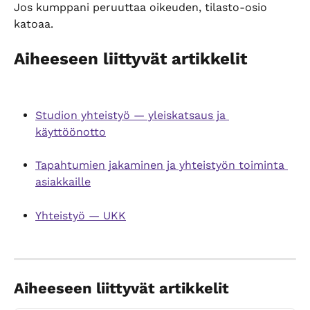
Jos kumppani peruuttaa oikeuden, tilasto-osio 
katoaa.
Aiheeseen liittyvät artikkelit
Studion yhteistyö — yleiskatsaus ja 
käyttöönotto
Tapahtumien jakaminen ja yhteistyön toiminta 
asiakkaille
Yhteistyö — UKK
Aiheeseen liittyvät artikkelit