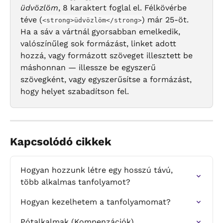
üdvözlöm
, 8 karaktert foglal el. Félkövérbe 
téve (
) már 25-öt. 
<strong>üdvözlöm</strong>
Ha a sáv a vártnál gyorsabban emelkedik, 
valószínűleg sok formázást, linket adott 
hozzá, vagy formázott szöveget illesztett be 
máshonnan — illessze be egyszerű 
szövegként, vagy egyszerűsítse a formázást, 
hogy helyet szabadítson fel.
Kapcsolódó cikkek
Hogyan hozzunk létre egy hosszú távú, 
több alkalmas tanfolyamot?
Hogyan kezelhetem a tanfolyamomat?
Pótalkalmak (Kompenzációk)