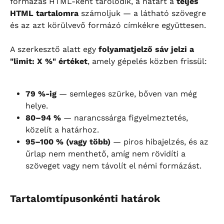
formázás HTML-ként tárolódik, a határt a 
teljes 
HTML tartalomra
 számoljuk — a látható szövegre 
és az azt körülvevő formázó címkékre együttesen.
A szerkesztő alatt egy 
folyamatjelző sáv jelzi a 
"limit: X %" értéket
, amely gépelés közben frissül:
79 %-ig
 — semleges szürke, bőven van még 
helye.
80–94 %
 — narancssárga figyelmeztetés, 
közelít a határhoz.
95–100 % (vagy több)
 — piros hibajelzés, és az 
űrlap nem menthető, amíg nem rövidíti a 
szöveget vagy nem távolít el némi formázást.
Tartalomtípusonkénti határok