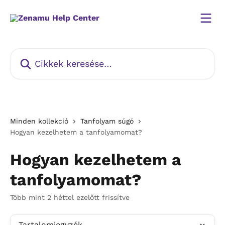
Ugrás a fő tartalomra
Cikkek keresése…
Minden kollekció
Tanfolyam súgó
Hogyan kezelhetem a tanfolyamomat?
Hogyan kezelhetem a
tanfolyamomat?
Több mint 2 héttel ezelőtt frissítve
Tartalomjegyzék