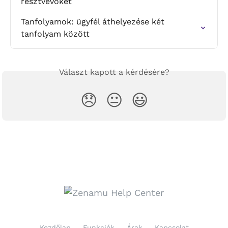
résztvevőket
Tanfolyamok: ügyfél áthelyezése két 
tanfolyam között
Választ kapott a kérdésére?
😞
😐
😃
Kezdőlap
Funkciók
Árak
Kapcsolat