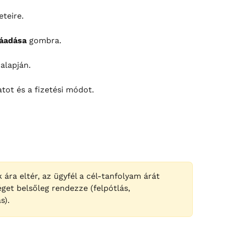
eteire.
áadása
 gombra.
alapján.
atot és a fizetési módot.
ára eltér, az ügyfél a cél-tanfolyam árát 
éget belsőleg rendezze (felpótlás, 
s).