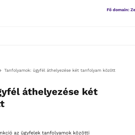
Fő domain: 
Tanfolyamok: ügyfél áthelyezése két tanfolyam között
yfél áthelyezése két
t
kció az ügyfelek tanfolyamok közötti 