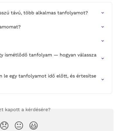
sszú távú, több alkalmas tanfolyamot?
yamomat?
gy ismétlődő tanfolyam — hogyan válassza 
e egy tanfolyamot idő előtt, és értesítse 
zt kapott a kérdésére?
😞
😐
😃