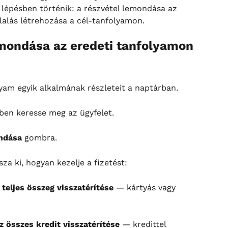
 lépésben történik: a részvétel lemondása az 
lalás létrehozása a cél-tanfolyamon.
lemondása az eredeti tanfolyamon
yam egyik alkalmának részleteit a naptárban.
ben keresse meg az ügyfelet.
ndása
 gombra.
za ki, hogyan kezelje a fizetést:
teljes összeg visszatérítése
 — kártyás vagy 
z összes kredit visszatérítése
 — kredittel 