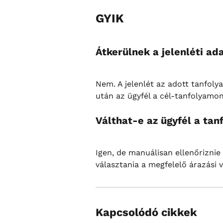
GYIK
Átkerülnek a jelenléti ad
Nem. A jelenlét az adott tanfoly
után az ügyfél a cél-tanfolyamon 
Válthat-e az ügyfél a ta
Igen, de manuálisan ellenőriznie k
választania a megfelelő árazási v
Kapcsolódó cikkek