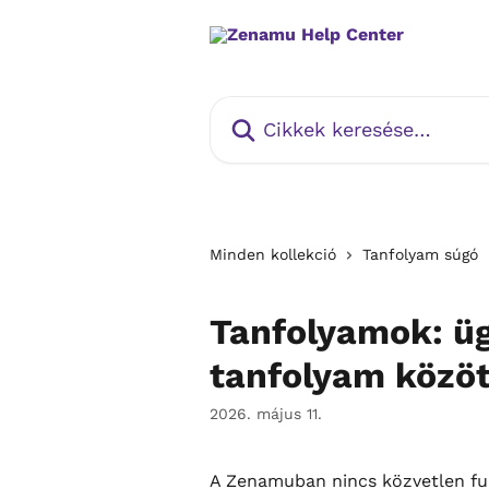
Ugrás a fő tartalomra
Cikkek keresése…
Minden kollekció
Tanfolyam súgó
Tanfolyamok: üg
tanfolyam közöt
2026. május 11.
A Zenamuban nincs közvetlen fun