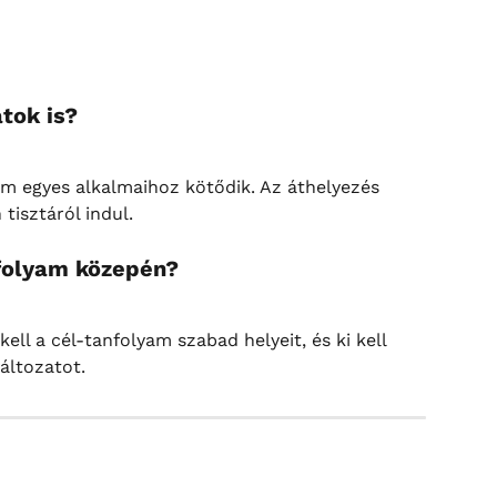
atok is?
am egyes alkalmaihoz kötődik. Az áthelyezés 
tisztáról indul.
nfolyam közepén?
ell a cél-tanfolyam szabad helyeit, és ki kell 
áltozatot.