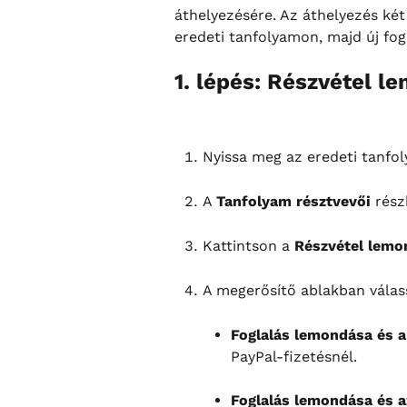
áthelyezésére. Az áthelyezés két
eredeti tanfolyamon, majd új fog
1. lépés: Részvétel 
Nyissa meg az eredeti tanfol
A 
Tanfolyam résztvevői
 rész
Kattintson a 
Részvétel lemo
A megerősítő ablakban válass
Foglalás lemondása és a 
PayPal-fizetésnél.
Foglalás lemondása és a