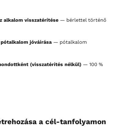
z alkalom visszatérítése
 — bérlettel történő 
 pótalkalom jóváírása
 — pótalkalom 
ondottként (visszatérítés nélkül)
 — 100 % 
 létrehozása a cél-tanfolyamon