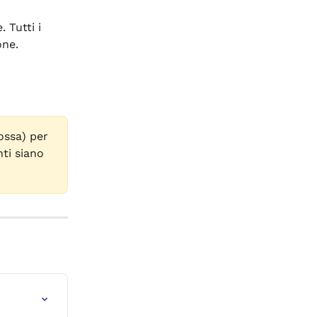
 Tutti i 
one.
ossa) per 
ti siano 