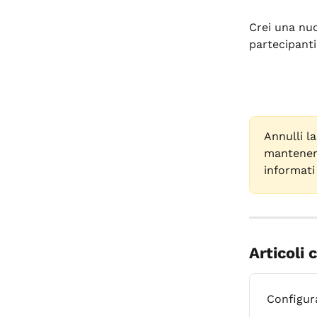
Crei una nuo
partecipant
Annulli l
mantenere
informati
Articoli 
Configur