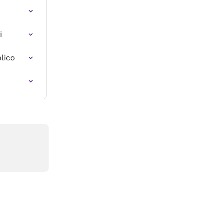
i
lico