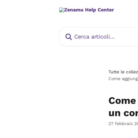
Vai al contenuto principale
Cerca articoli…
Tutte le collez
Come aggiunge
Come 
un cor
27 febbraio 2