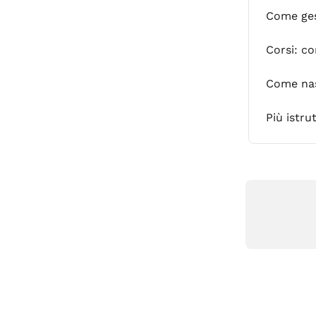
Come ges
Corsi: co
Come nas
Più istru