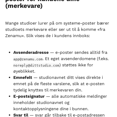
(merkevare)
Mange studioer lurer på om systeme-poster bærer 
studioets merkevare eller ser ut til å komme «fra 
Zenamu». Slik vises de i kundens innboks:
Avsenderadresse
 — e-poster sendes alltid fra 
. Et eget avsenderdomene (f.eks. 
app@zenamu.com
) støttes ikke for 
noreply@dittstudio.com
øyeblikket.
Emnefelt
 — studionavnet ditt vises direkte i 
emnet på de fleste varslene, slik at e-posten 
tydelig knyttes til merkevaren din.
E-postsignatur
 — alle automatiske meldinger 
inneholder studionavnet og 
kontaktopplysningene dine i bunnen.
Svar til
 — svar går tilbake til e-postadressen 