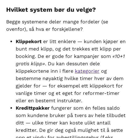
Hvilket system bør du velge?
Begge systemene deler mange fordeler (se 
ovenfor), så hva er forskjellene?
Klippekort
 er litt enklere — kunden kjøper en 
bunt med klipp, og det trekkes ett klipp per 
booking. De er gode for kampanjer som 
«10+1 
gratis klipp»
. Du kan dessuten dele 
klippekortene inn i flere 
kategorier
 og 
bestemme nøyaktig hvilke timer hver av dem 
gjelder for — for eksempel ett klippekort for 
vanlige timer og et eget for reformer-timer 
eller en bestemt instruktør.
Kredittpakker
 fungerer som én felles saldo 
som kundene bruker på tvers av hele tilbudet 
ditt — ulike timer kan koste ulikt antall 
kreditter. De gir deg også mulighet til å sette 
opp et vindu for avbestillingsgebyr (f.eks. 