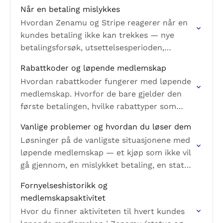
Når en betaling mislykkes
Hvordan Zenamu og Stripe reagerer når en
kundes betaling ikke kan trekkes — nye
betalingsforsøk, utsettelsesperioden,
automatisk avbestilling, og når og hvordan
Rabattkoder og løpende medlemskap
du kan gripe inn som studio.
Hvordan rabattkoder fungerer med løpende
medlemskap. Hvorfor de bare gjelder den
første betalingen, hvilke rabattyper som
støttes, og hvordan du oppretter en.
Vanlige problemer og hvordan du løser dem
Løsninger på de vanligste situasjonene med
løpende medlemskap — et kjøp som ikke vil
gå gjennom, en mislykket betaling, en status
i Zenamu som ikke samsvarer med Stripe, en
Fornyelseshistorikk og
kunde…
medlemskapsaktivitet
Hvor du finner aktiviteten til hvert kundes