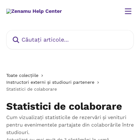
Direct la conținutul principal
Căutați articole...
Toate colecțiile
Instructori externi și studiouri partenere
Statistici de colaborare
Statistici de colaborare
Cum vizualizați statisticile de rezervări și venituri
pentru evenimentele partajate din colaborările între
studiouri.
Actualizat cu mai mult de 3 săptămâni în urmă