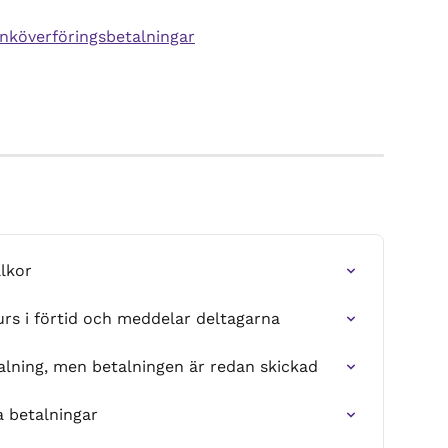
nköverföringsbetalningar
llkor
kurs i förtid och meddelar deltagarna
alning, men betalningen är redan skickad
a betalningar