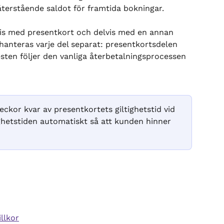
erstående saldot för framtida bokningar.
is med presentkort och delvis med en annan 
 hanteras varje del separat: presentkortsdelen 
esten följer den vanliga återbetalningsprocessen 
ckor kvar av presentkortets giltighetstid vid 
ighetstiden automatiskt så att kunden hinner 
llkor