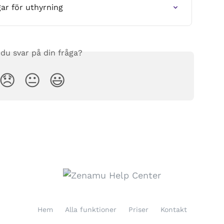
ar för uthyrning
 du svar på din fråga?
😞
😐
😃
Hem
Alla funktioner
Priser
Kontakt