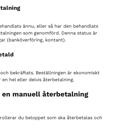
talning
ehandlats ännu, eller så har den behandlats 
etalningen som genomförd. Denna status är 
gar (banköverföring, kontant).
etald
och bekräftats. Beställningen är ekonomiskt 
en hel eller delvis återbetalning.
a en manuell återbetalning
trollerar du beloppet som ska återbetalas och 