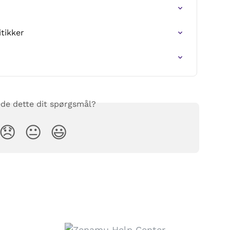
itikker
de dette dit spørgsmål?
😞
😐
😃