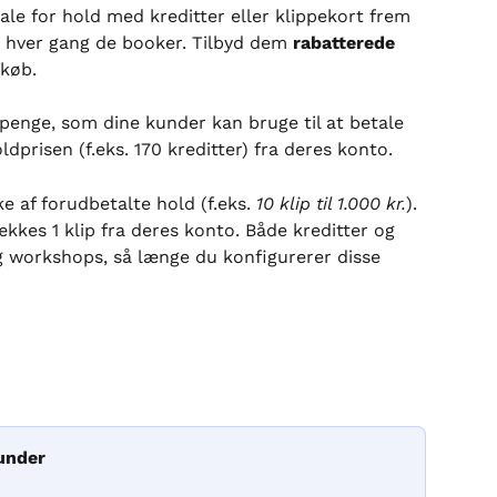
le for hold med kreditter eller klippekort frem 
m hver gang de booker. Tilbyd dem 
rabatterede 
l køb.
 penge, som dine kunder kan bruge til at betale 
dprisen (f.eks. 170 kreditter) fra deres konto.
 af forudbetalte hold (f.eks. 
10 klip til 1.000 kr.
). 
kkes 1 klip fra deres konto. Både kreditter og 
og workshops, så længe du konfigurerer disse 
kunder