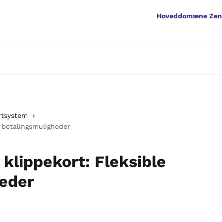
Hoveddomæne Ze
rtsystem
e betalingsmuligheder
klippekort: Fleksible
heder