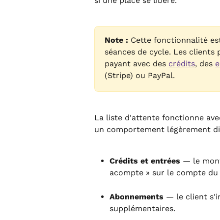
si une place se libère.
Note :
 Cette fonctionnalité es
séances de cycle. Les clients p
payant avec des 
crédits
, des 
e
(Stripe) ou PayPal.
La liste d'attente fonctionne av
un comportement légèrement dif
Crédits et entrées
 — le mont
acompte » sur le compte du 
Abonnements
 — le client s'i
supplémentaires.