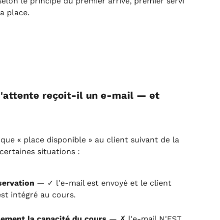
selon le principe du premier arrivé, premier servi 
a place.
'attente reçoit-il un e-mail — et 
ue « place disponible » au client suivant de la 
certaines situations :
servation
 — ✓ l'e-mail est envoyé et le client 
est intégré au cours.
ement la capacité du cours
 — ✗ l'e-mail N'EST 