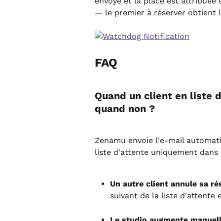
envoyé et la place est attribuée 
— le premier à réserver obtient l
FAQ
Quand un client en liste d
quand non ?
Zenamu envoie l'e-mail automatiq
liste d'attente uniquement dans 
Un autre client annule sa ré
suivant de la liste d'attente 
Le studio augmente manuell