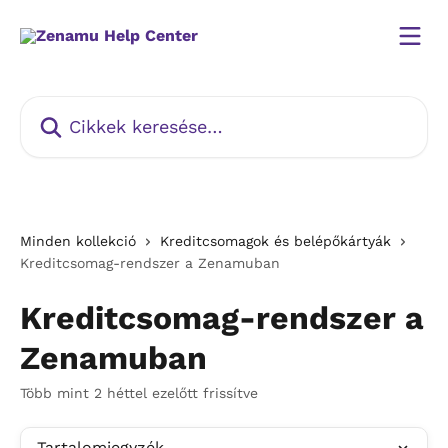
Ugrás a fő tartalomra
Cikkek keresése…
Minden kollekció
Kreditcsomagok és belépőkártyák
Kreditcsomag-rendszer a Zenamuban
Kreditcsomag-rendszer a
Zenamuban
Több mint 2 héttel ezelőtt frissítve
Tartalomjegyzék