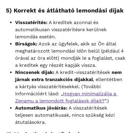
5) Korrekt és átlátható lemondási díjak
Visszatérítés:
 A kreditek azonnal és 
automatikusan visszatérítésre kerülnek 
lemondás esetén.
Bírságok:
 Azok az ügyfelek, akik az Ön által 
meghatározott lemondási időn belül (például 4 
órával az óra előtt) mondják le a foglalást, csak 
a kreditek egy részét kapják vissza.
Nincsenek díjak:
 A kredit-visszatérítések 
nem 
járnak extra tranzakciós díjakkal
, ellentétben 
a kártyás visszatérítésekkel. (További 
információért lásd: „
Hogyan minimalizálja a 
Zenamu a lemondott foglalások díjait?
”.)
Automatikus jóváírás:
 A visszatérítések 
teljesen automatikusak, nincs szükség kézi 
átutalásokra.