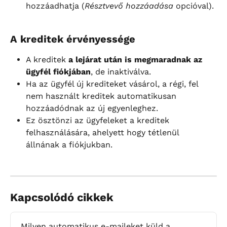
hozzáadhatja (
Résztvevő hozzáadása
 opcióval).
A kreditek érvényessége
A kreditek 
a lejárat után is megmaradnak az 
ügyfél fiókjában
, de inaktiválva.
Ha az ügyfél új krediteket vásárol, a régi, fel 
nem használt kreditek automatikusan 
hozzáadódnak az új egyenleghez.
Ez ösztönzi az ügyfeleket a kreditek 
felhasználására, ahelyett hogy tétlenül 
állnának a fiókjukban.
Kapcsolódó cikkek
Milyen automatikus e-maileket küld a 