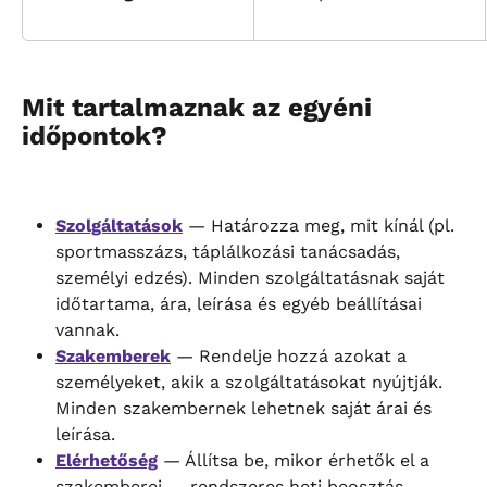
Mit tartalmaznak az egyéni 
időpontok?
Szolgáltatások
 — Határozza meg, mit kínál (pl. 
sportmasszázs, táplálkozási tanácsadás, 
személyi edzés). Minden szolgáltatásnak saját 
időtartama, ára, leírása és egyéb beállításai 
vannak.
Szakemberek
 — Rendelje hozzá azokat a 
személyeket, akik a szolgáltatásokat nyújtják. 
Minden szakembernek lehetnek saját árai és 
leírása.
Elérhetőség
 — Állítsa be, mikor érhetők el a 
szakemberei — rendszeres heti beosztás 