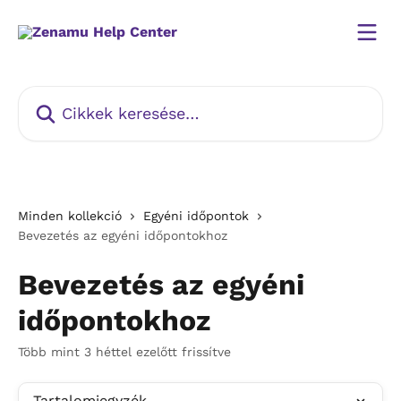
Ugrás a fő tartalomra
Cikkek keresése…
Minden kollekció
Egyéni időpontok
Bevezetés az egyéni időpontokhoz
Bevezetés az egyéni
időpontokhoz
Több mint 3 héttel ezelőtt frissítve
Tartalomjegyzék