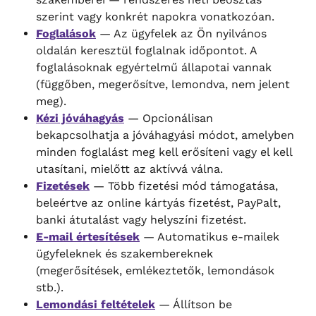
szerint vagy konkrét napokra vonatkozóan.
Foglalások
 — Az ügyfelek az Ön nyilvános 
oldalán keresztül foglalnak időpontot. A 
foglalásoknak egyértelmű állapotai vannak 
(függőben, megerősítve, lemondva, nem jelent 
meg).
Kézi jóváhagyás
 — Opcionálisan 
bekapcsolhatja a jóváhagyási módot, amelyben 
minden foglalást meg kell erősíteni vagy el kell 
utasítani, mielőtt az aktívvá válna.
Fizetések
 — Több fizetési mód támogatása, 
beleértve az online kártyás fizetést, PayPalt, 
banki átutalást vagy helyszíni fizetést.
E-mail értesítések
 — Automatikus e-mailek 
ügyfeleknek és szakembereknek 
(megerősítések, emlékeztetők, lemondások 
stb.).
Lemondási feltételek
 — Állítson be 