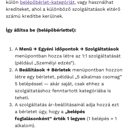
külön 
belépőbérlet-kategóriát
, vagy használhat 
krediteket, ahol a különböző szolgáltatások eltérő 
számú kreditbe kerülnek.
Így állítsa be (belépőbérlettel):
A 
Menü → Egyéni időpontok → Szolgáltatások
menüpontban hozza létre az 1:1 szolgáltatását 
(például „Személyi edzés”).
A 
Beállítások → Bérletek
 menüpontban hozzon 
létre egy bérletet, például „5 alkalmas csomag” 
5 belépéssel — akár saját, csak ehhez a 
szolgáltatáshoz fenntartott kategóriába is 
teheti.
A szolgáltatás ár-beállításainál adja hozzá ezt 
a bérletet úgy, hogy a 
„belépés 
foglalásonként” érték 1 legyen
 (1 belépés = 1 
alkalom).