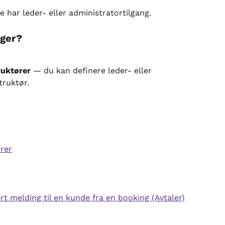
 har leder- eller administratortilgang.
nger?
ruktører
 — du kan definere leder- eller 
truktør.
ører
rt melding til en kunde fra en booking (Avtaler)