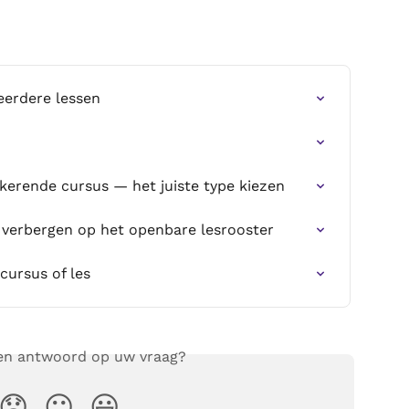
erdere lessen
gkerende cursus — het juiste type kiezen
 verbergen op het openbare lesrooster
ursus of les
een antwoord op uw vraag?
😞
😐
😃