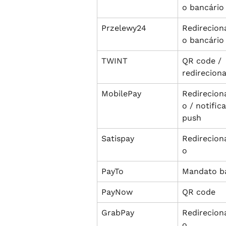
o bancário
Przelewy24
Redirecio
o bancário
TWINT
QR code / 
redirecion
MobilePay
Redirecio
o / notific
push
Satispay
Redirecio
o
PayTo
Mandato b
PayNow
QR code
GrabPay
Redirecio
o