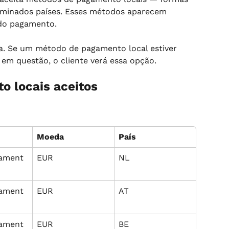
inados países. Esses métodos aparecem 
do pagamento.
a. Se um método de pagamento local estiver 
 em questão, o cliente verá essa opção.
 locais aceitos
Moeda
País
nament
EUR
NL
nament
EUR
AT
nament
EUR
BE