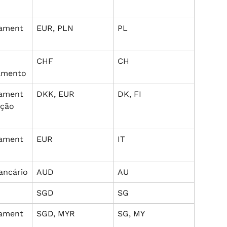
nament
EUR, PLN
PL
CHF
CH
amento
nament
DKK, EUR
DK, FI
ação 
nament
EUR
IT
ancário
AUD
AU
SGD
SG
nament
SGD, MYR
SG, MY