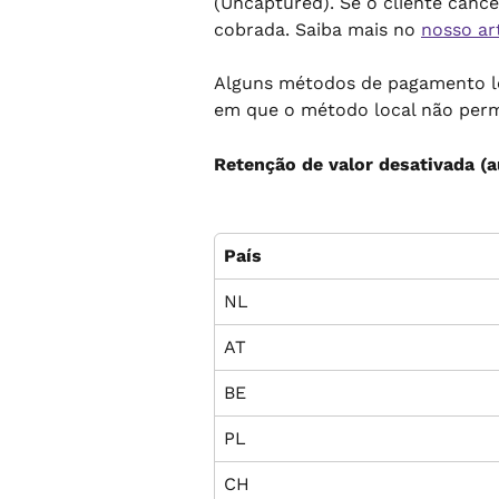
(Uncaptured). Se o cliente canc
cobrada. Saiba mais no 
nosso ar
Alguns métodos de pagamento lo
em que o método local não permi
Retenção de valor desativada (
País
NL
AT
BE
PL
CH