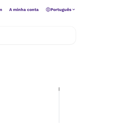
m
A minha conta
Português