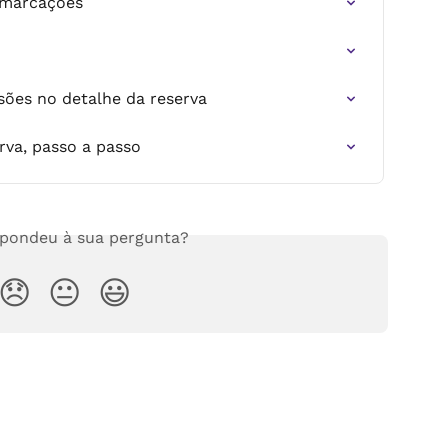
a marcações
sões no detalhe da reserva
rva, passo a passo
spondeu à sua pergunta?
😞
😐
😃