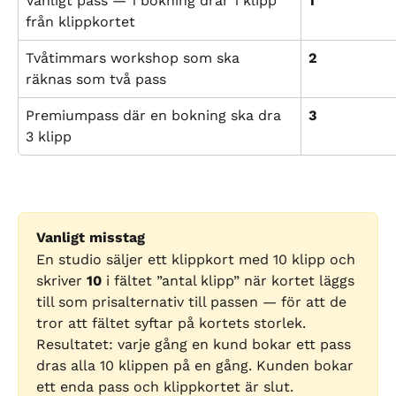
Vanligt pass — 1 bokning drar 1 klipp 
1
från klippkortet
Tvåtimmars workshop som ska 
2
räknas som två pass
Premiumpass där en bokning ska dra 
3
3 klipp
Vanligt misstag
En studio säljer ett klippkort med 10 klipp och 
skriver 
10
 i fältet ”antal klipp” när kortet läggs 
till som prisalternativ till passen — för att de 
tror att fältet syftar på kortets storlek. 
Resultatet: varje gång en kund bokar ett pass 
dras alla 10 klippen på en gång. Kunden bokar 
ett enda pass och klippkortet är slut.