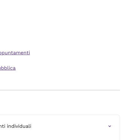
 appuntamenti
ubblica
i individuali