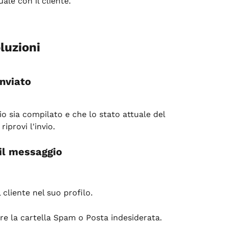
ale con il cliente.
luzioni
inviato
io sia compilato e che lo stato attuale del 
iprovi l'invio.
 il messaggio
l cliente nel suo profilo.
are la cartella Spam o Posta indesiderata.