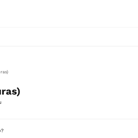
ras)
uras)
u
o?