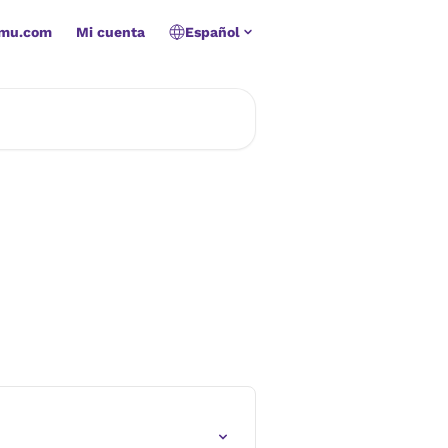
amu.com
Mi cuenta
Español